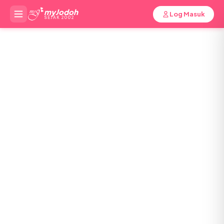
myJodoh
Log Masuk
SEJAK 2002