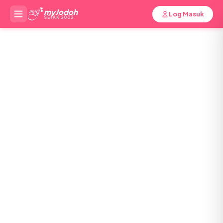
myJodoh
Log Masuk
SEJAK 2002